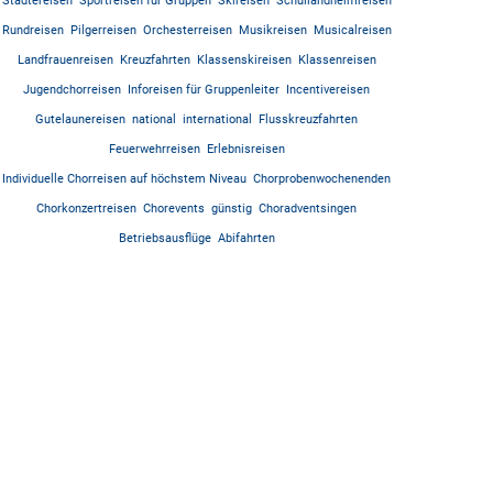
Städtereisen
Sportreisen für Gruppen
Skireisen
Schullandheimreisen
Rundreisen
Pilgerreisen
Orchesterreisen
Musikreisen
Musicalreisen
Landfrauenreisen
Kreuzfahrten
Klassenskireisen
Klassenreisen
Jugendchorreisen
Inforeisen für Gruppenleiter
Incentivereisen
Gutelaunereisen
national
international
Flusskreuzfahrten
Feuerwehrreisen
Erlebnisreisen
Individuelle Chorreisen auf höchstem Niveau
Chorprobenwochenenden
Chorkonzertreisen
Chorevents
günstig
Choradventsingen
Betriebsausflüge
Abifahrten