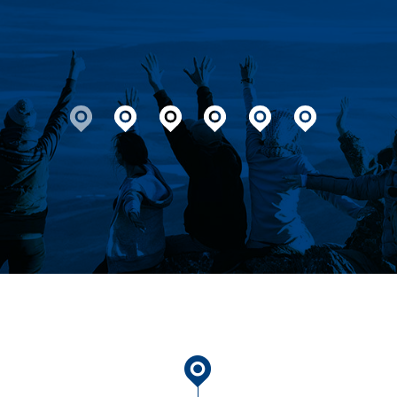
de waren 4 Tage lang überaus zufrieden, wenn nich
liebes ZiK-Team!
geht nicht!