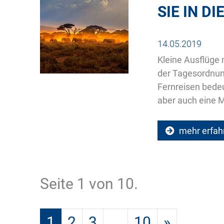
SIE IN DI
14.05.2019
Kleine Ausflüge 
der Tagesordnung
Fernreisen bede
aber auch eine M
mehr erfah
Seite 1 von 10.
1
2
3
...
10
»