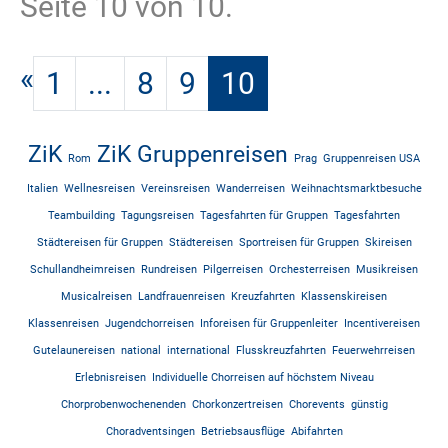
Seite 10 von 10.
«
1
...
8
9
10
ZiK
ZiK Gruppenreisen
Rom
Prag
Gruppenreisen USA
Italien
Wellnesreisen
Vereinsreisen
Wanderreisen
Weihnachtsmarktbesuche
Teambuilding
Tagungsreisen
Tagesfahrten für Gruppen
Tagesfahrten
Städtereisen für Gruppen
Städtereisen
Sportreisen für Gruppen
Skireisen
Schullandheimreisen
Rundreisen
Pilgerreisen
Orchesterreisen
Musikreisen
Musicalreisen
Landfrauenreisen
Kreuzfahrten
Klassenskireisen
Klassenreisen
Jugendchorreisen
Inforeisen für Gruppenleiter
Incentivereisen
Gutelaunereisen
national
international
Flusskreuzfahrten
Feuerwehrreisen
Erlebnisreisen
Individuelle Chorreisen auf höchstem Niveau
Chorprobenwochenenden
Chorkonzertreisen
Chorevents
günstig
Choradventsingen
Betriebsausflüge
Abifahrten