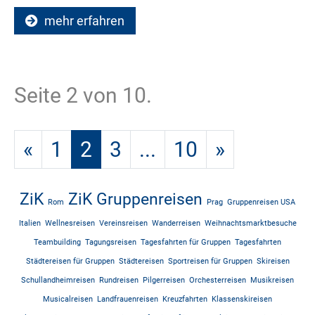
mehr erfahren
Seite 2 von 10.
«
1
2
3
...
10
»
ZiK
ZiK Gruppenreisen
Rom
Prag
Gruppenreisen USA
Italien
Wellnesreisen
Vereinsreisen
Wanderreisen
Weihnachtsmarktbesuche
Teambuilding
Tagungsreisen
Tagesfahrten für Gruppen
Tagesfahrten
Städtereisen für Gruppen
Städtereisen
Sportreisen für Gruppen
Skireisen
Schullandheimreisen
Rundreisen
Pilgerreisen
Orchesterreisen
Musikreisen
Musicalreisen
Landfrauenreisen
Kreuzfahrten
Klassenskireisen