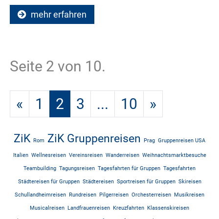
mehr erfahren
Seite 2 von 10.
«
1
2
3
...
10
»
ZiK
ZiK Gruppenreisen
Rom
Prag
Gruppenreisen USA
Italien
Wellnesreisen
Vereinsreisen
Wanderreisen
Weihnachtsmarktbesuche
Teambuilding
Tagungsreisen
Tagesfahrten für Gruppen
Tagesfahrten
Städtereisen für Gruppen
Städtereisen
Sportreisen für Gruppen
Skireisen
Schullandheimreisen
Rundreisen
Pilgerreisen
Orchesterreisen
Musikreisen
Musicalreisen
Landfrauenreisen
Kreuzfahrten
Klassenskireisen