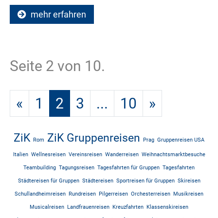
mehr erfahren
Seite 2 von 10.
«
1
2
3
...
10
»
ZiK
ZiK Gruppenreisen
Rom
Prag
Gruppenreisen USA
Italien
Wellnesreisen
Vereinsreisen
Wanderreisen
Weihnachtsmarktbesuche
Teambuilding
Tagungsreisen
Tagesfahrten für Gruppen
Tagesfahrten
Städtereisen für Gruppen
Städtereisen
Sportreisen für Gruppen
Skireisen
Schullandheimreisen
Rundreisen
Pilgerreisen
Orchesterreisen
Musikreisen
Musicalreisen
Landfrauenreisen
Kreuzfahrten
Klassenskireisen