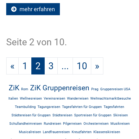
mehr erfahren
Seite 2 von 10.
«
1
2
3
...
10
»
ZiK
ZiK Gruppenreisen
Rom
Prag
Gruppenreisen USA
Italien
Wellnesreisen
Vereinsreisen
Wanderreisen
Weihnachtsmarktbesuche
Teambuilding
Tagungsreisen
Tagesfahrten für Gruppen
Tagesfahrten
Städtereisen für Gruppen
Städtereisen
Sportreisen für Gruppen
Skireisen
Schullandheimreisen
Rundreisen
Pilgerreisen
Orchesterreisen
Musikreisen
Musicalreisen
Landfrauenreisen
Kreuzfahrten
Klassenskireisen