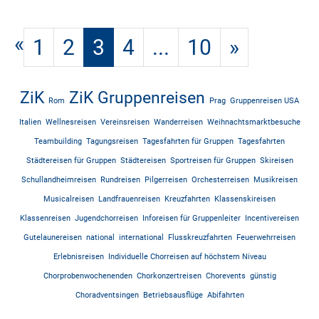
«
1
2
3
4
...
10
»
ZiK
ZiK Gruppenreisen
Rom
Prag
Gruppenreisen USA
Italien
Wellnesreisen
Vereinsreisen
Wanderreisen
Weihnachtsmarktbesuche
Teambuilding
Tagungsreisen
Tagesfahrten für Gruppen
Tagesfahrten
Städtereisen für Gruppen
Städtereisen
Sportreisen für Gruppen
Skireisen
Schullandheimreisen
Rundreisen
Pilgerreisen
Orchesterreisen
Musikreisen
Musicalreisen
Landfrauenreisen
Kreuzfahrten
Klassenskireisen
Klassenreisen
Jugendchorreisen
Inforeisen für Gruppenleiter
Incentivereisen
Gutelaunereisen
national
international
Flusskreuzfahrten
Feuerwehrreisen
Erlebnisreisen
Individuelle Chorreisen auf höchstem Niveau
Chorprobenwochenenden
Chorkonzertreisen
Chorevents
günstig
Choradventsingen
Betriebsausflüge
Abifahrten