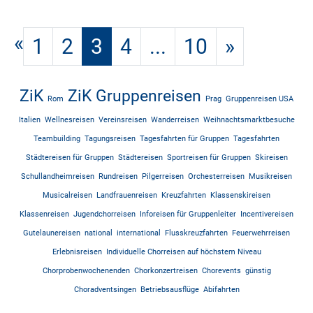
«
1
2
3
4
...
10
»
ZiK
ZiK Gruppenreisen
Rom
Prag
Gruppenreisen USA
Italien
Wellnesreisen
Vereinsreisen
Wanderreisen
Weihnachtsmarktbesuche
Teambuilding
Tagungsreisen
Tagesfahrten für Gruppen
Tagesfahrten
Städtereisen für Gruppen
Städtereisen
Sportreisen für Gruppen
Skireisen
Schullandheimreisen
Rundreisen
Pilgerreisen
Orchesterreisen
Musikreisen
Musicalreisen
Landfrauenreisen
Kreuzfahrten
Klassenskireisen
Klassenreisen
Jugendchorreisen
Inforeisen für Gruppenleiter
Incentivereisen
Gutelaunereisen
national
international
Flusskreuzfahrten
Feuerwehrreisen
Erlebnisreisen
Individuelle Chorreisen auf höchstem Niveau
Chorprobenwochenenden
Chorkonzertreisen
Chorevents
günstig
Choradventsingen
Betriebsausflüge
Abifahrten