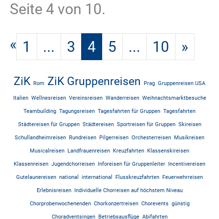
Seite 4 von 10.
«
1
...
3
4
5
...
10
»
ZiK
ZiK Gruppenreisen
Rom
Prag
Gruppenreisen USA
Italien
Wellnesreisen
Vereinsreisen
Wanderreisen
Weihnachtsmarktbesuche
Teambuilding
Tagungsreisen
Tagesfahrten für Gruppen
Tagesfahrten
Städtereisen für Gruppen
Städtereisen
Sportreisen für Gruppen
Skireisen
Schullandheimreisen
Rundreisen
Pilgerreisen
Orchesterreisen
Musikreisen
Musicalreisen
Landfrauenreisen
Kreuzfahrten
Klassenskireisen
Klassenreisen
Jugendchorreisen
Inforeisen für Gruppenleiter
Incentivereisen
Gutelaunereisen
national
international
Flusskreuzfahrten
Feuerwehrreisen
Erlebnisreisen
Individuelle Chorreisen auf höchstem Niveau
Chorprobenwochenenden
Chorkonzertreisen
Chorevents
günstig
Choradventsingen
Betriebsausflüge
Abifahrten