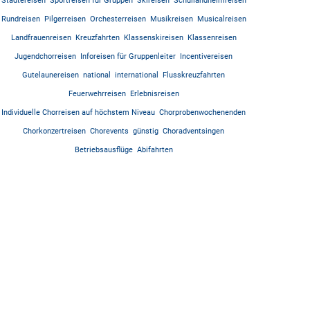
Städtereisen
Sportreisen für Gruppen
Skireisen
Schullandheimreisen
Rundreisen
Pilgerreisen
Orchesterreisen
Musikreisen
Musicalreisen
Landfrauenreisen
Kreuzfahrten
Klassenskireisen
Klassenreisen
Jugendchorreisen
Inforeisen für Gruppenleiter
Incentivereisen
Gutelaunereisen
national
international
Flusskreuzfahrten
Feuerwehrreisen
Erlebnisreisen
Individuelle Chorreisen auf höchstem Niveau
Chorprobenwochenenden
Chorkonzertreisen
Chorevents
günstig
Choradventsingen
Betriebsausflüge
Abifahrten