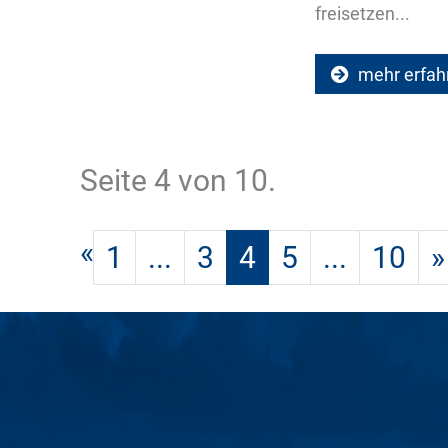
freisetzen...
mehr erfah
Seite 4 von 10.
«
1
...
3
4
5
...
10
»