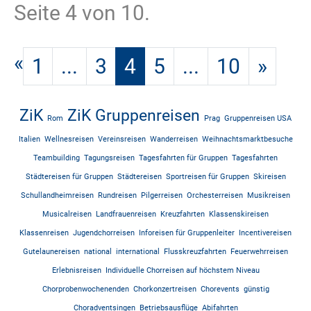
Seite 4 von 10.
«
1
...
3
4
5
...
10
»
ZiK
ZiK Gruppenreisen
Rom
Prag
Gruppenreisen USA
Italien
Wellnesreisen
Vereinsreisen
Wanderreisen
Weihnachtsmarktbesuche
Teambuilding
Tagungsreisen
Tagesfahrten für Gruppen
Tagesfahrten
Städtereisen für Gruppen
Städtereisen
Sportreisen für Gruppen
Skireisen
Schullandheimreisen
Rundreisen
Pilgerreisen
Orchesterreisen
Musikreisen
Musicalreisen
Landfrauenreisen
Kreuzfahrten
Klassenskireisen
Klassenreisen
Jugendchorreisen
Inforeisen für Gruppenleiter
Incentivereisen
Gutelaunereisen
national
international
Flusskreuzfahrten
Feuerwehrreisen
Erlebnisreisen
Individuelle Chorreisen auf höchstem Niveau
Chorprobenwochenenden
Chorkonzertreisen
Chorevents
günstig
Choradventsingen
Betriebsausflüge
Abifahrten