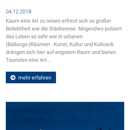
04.12.2018
Kaum eine Art zu reisen erfreut sich so großer
Beliebtheit wie die Städtereise. Nirgendwo pulsiert
das Leben so sehr wie in urbanen
(Ballungs-)Räumen - Kunst, Kultur und Kulinarik
drängen sich hier auf engstem Raum und bieten
Touristen eine Art...
mehr erfahren