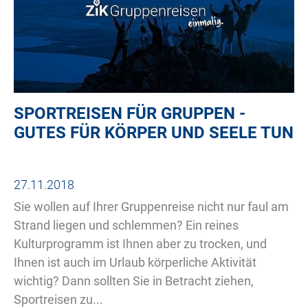
SPORTREISEN FÜR GRUPPEN -
GUTES FÜR KÖRPER UND SEELE TUN
27.11.2018
Sie wollen auf Ihrer Gruppenreise nicht nur faul am
Strand liegen und schlemmen? Ein reines
Kulturprogramm ist Ihnen aber zu trocken, und
Ihnen ist auch im Urlaub körperliche Aktivität
wichtig? Dann sollten Sie in Betracht ziehen,
Sportreisen zu...