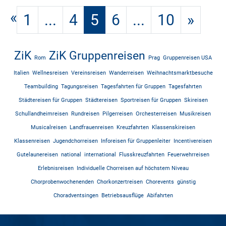
«
1
...
4
5
6
...
10
»
ZiK
ZiK Gruppenreisen
Rom
Prag
Gruppenreisen USA
Italien
Wellnesreisen
Vereinsreisen
Wanderreisen
Weihnachtsmarktbesuche
Teambuilding
Tagungsreisen
Tagesfahrten für Gruppen
Tagesfahrten
Städtereisen für Gruppen
Städtereisen
Sportreisen für Gruppen
Skireisen
Schullandheimreisen
Rundreisen
Pilgerreisen
Orchesterreisen
Musikreisen
Musicalreisen
Landfrauenreisen
Kreuzfahrten
Klassenskireisen
Klassenreisen
Jugendchorreisen
Inforeisen für Gruppenleiter
Incentivereisen
Gutelaunereisen
national
international
Flusskreuzfahrten
Feuerwehrreisen
Erlebnisreisen
Individuelle Chorreisen auf höchstem Niveau
Chorprobenwochenenden
Chorkonzertreisen
Chorevents
günstig
Choradventsingen
Betriebsausflüge
Abifahrten