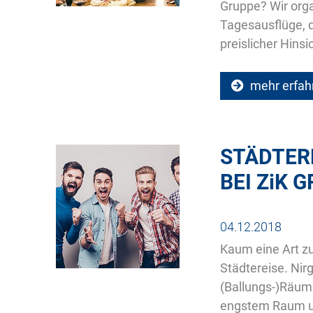
Gruppe? Wir orga
Tagesausflüge, d
preislicher Hins
mehr erfah
STÄDTERE
BEI
ZiK
G
04.12.2018
Kaum eine Art zu 
Städtereise. Nir
(Ballungs-)Räume
engstem Raum und