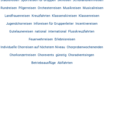
Städtereisen
Sportreisen für Gruppen
Skireisen
Schullandheimreisen
Rundreisen
Pilgerreisen
Orchesterreisen
Musikreisen
Musicalreisen
Landfrauenreisen
Kreuzfahrten
Klassenskireisen
Klassenreisen
Jugendchorreisen
Inforeisen für Gruppenleiter
Incentivereisen
Gutelaunereisen
national
international
Flusskreuzfahrten
Feuerwehrreisen
Erlebnisreisen
Individuelle Chorreisen auf höchstem Niveau
Chorprobenwochenenden
Chorkonzertreisen
Chorevents
günstig
Choradventsingen
Betriebsausflüge
Abifahrten