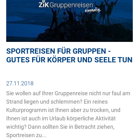
SPORTREISEN FÜR GRUPPEN -
GUTES FÜR KÖRPER UND SEELE TUN
27.11.2018
Sie wollen auf Ihrer Gruppenreise nicht nur faul am
Strand liegen und schlemmen? Ein reines
Kulturprogramm ist Ihnen aber zu trocken, und
Ihnen ist auch im Urlaub körperliche Aktivität
wichtig? Dann sollten Sie in Betracht ziehen,
Sportreisen zu...