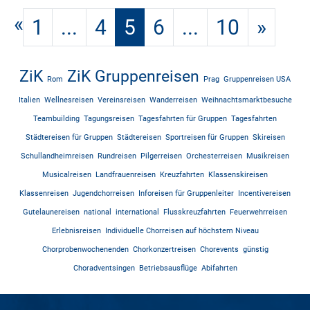
«
1
...
4
5
6
...
10
»
ZiK
ZiK Gruppenreisen
Rom
Prag
Gruppenreisen USA
Italien
Wellnesreisen
Vereinsreisen
Wanderreisen
Weihnachtsmarktbesuche
Teambuilding
Tagungsreisen
Tagesfahrten für Gruppen
Tagesfahrten
Städtereisen für Gruppen
Städtereisen
Sportreisen für Gruppen
Skireisen
Schullandheimreisen
Rundreisen
Pilgerreisen
Orchesterreisen
Musikreisen
Musicalreisen
Landfrauenreisen
Kreuzfahrten
Klassenskireisen
Klassenreisen
Jugendchorreisen
Inforeisen für Gruppenleiter
Incentivereisen
Gutelaunereisen
national
international
Flusskreuzfahrten
Feuerwehrreisen
Erlebnisreisen
Individuelle Chorreisen auf höchstem Niveau
Chorprobenwochenenden
Chorkonzertreisen
Chorevents
günstig
Choradventsingen
Betriebsausflüge
Abifahrten