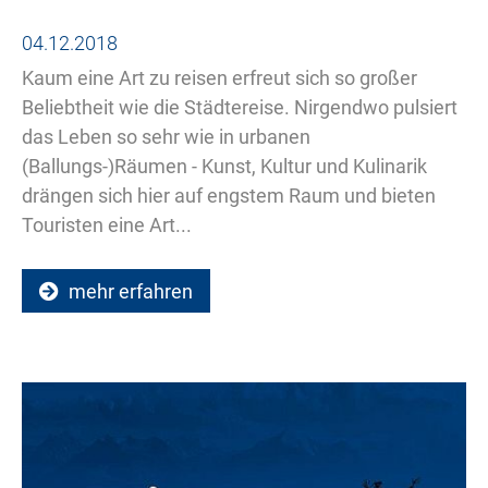
04.12.2018
Kaum eine Art zu reisen erfreut sich so großer
Beliebtheit wie die Städtereise. Nirgendwo pulsiert
das Leben so sehr wie in urbanen
(Ballungs-)Räumen - Kunst, Kultur und Kulinarik
drängen sich hier auf engstem Raum und bieten
Touristen eine Art...
mehr erfahren