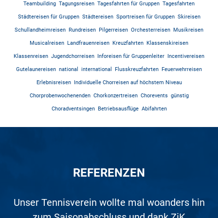
Teambuilding
Tagungsreisen
Tagesfahrten für Gruppen
Tagesfahrten
Städtereisen für Gruppen
Städtereisen
Sportreisen für Gruppen
Skireisen
Schullandheimreisen
Rundreisen
Pilgerreisen
Orchesterreisen
Musikreisen
Musicalreisen
Landfrauenreisen
Kreuzfahrten
Klassenskireisen
Klassenreisen
Jugendchorreisen
Inforeisen für Gruppenleiter
Incentivereisen
Gutelaunereisen
national
international
Flusskreuzfahrten
Feuerwehrreisen
Erlebnisreisen
Individuelle Chorreisen auf höchstem Niveau
Chorprobenwochenenden
Chorkonzertreisen
Chorevents
günstig
Choradventsingen
Betriebsausflüge
Abifahrten
REFERENZEN
Auf den Nenner gebracht, war dieser Ausflug
Unser Tennisverein wollte mal woanders hin
Toller Veranstalter, tolle Reise mit gutem
Super Beratung. Unsere USA/Kanada-
Was soll ich sagen? Es geht kaum
Wir waren zum 2. Mal in Rom. Die
perfekter! Bei zwei Beratungsgesprächen mit
Studienreise wurde perfekt geplant und auf
Organisation war perfekt. Unvergesslich ist
zum Saisonabschluss und dank ZiK
ein außergewöhnlich hervorragend
Service. Gerne wieder.