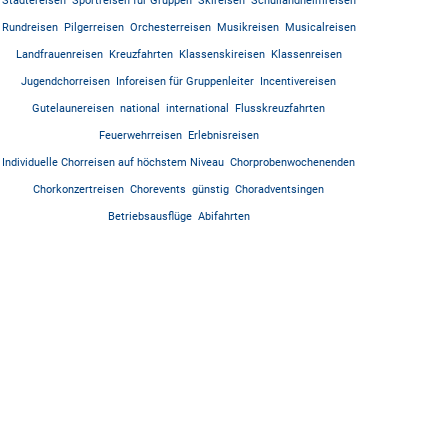
Städtereisen
Sportreisen für Gruppen
Skireisen
Schullandheimreisen
Rundreisen
Pilgerreisen
Orchesterreisen
Musikreisen
Musicalreisen
Landfrauenreisen
Kreuzfahrten
Klassenskireisen
Klassenreisen
Jugendchorreisen
Inforeisen für Gruppenleiter
Incentivereisen
Gutelaunereisen
national
international
Flusskreuzfahrten
Feuerwehrreisen
Erlebnisreisen
Individuelle Chorreisen auf höchstem Niveau
Chorprobenwochenenden
Chorkonzertreisen
Chorevents
günstig
Choradventsingen
Betriebsausflüge
Abifahrten