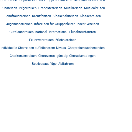
Städtereisen
Sportreisen für Gruppen
Skireisen
Schullandheimreisen
Rundreisen
Pilgerreisen
Orchesterreisen
Musikreisen
Musicalreisen
Landfrauenreisen
Kreuzfahrten
Klassenskireisen
Klassenreisen
Jugendchorreisen
Inforeisen für Gruppenleiter
Incentivereisen
Gutelaunereisen
national
international
Flusskreuzfahrten
Feuerwehrreisen
Erlebnisreisen
Individuelle Chorreisen auf höchstem Niveau
Chorprobenwochenenden
Chorkonzertreisen
Chorevents
günstig
Choradventsingen
Betriebsausflüge
Abifahrten