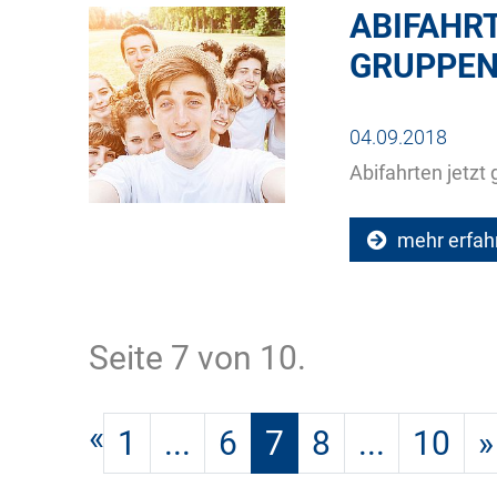
ABIFAHR
GRUPPEN
04.09.2018
Abifahrten jetzt
mehr erfah
Seite 7 von 10.
«
1
...
6
7
8
...
10
»