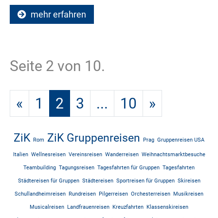
mehr erfahren
Seite 2 von 10.
«
1
2
3
...
10
»
ZiK
ZiK Gruppenreisen
Rom
Prag
Gruppenreisen USA
Italien
Wellnesreisen
Vereinsreisen
Wanderreisen
Weihnachtsmarktbesuche
Teambuilding
Tagungsreisen
Tagesfahrten für Gruppen
Tagesfahrten
Städtereisen für Gruppen
Städtereisen
Sportreisen für Gruppen
Skireisen
Schullandheimreisen
Rundreisen
Pilgerreisen
Orchesterreisen
Musikreisen
Musicalreisen
Landfrauenreisen
Kreuzfahrten
Klassenskireisen