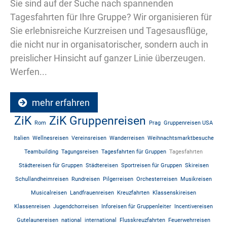
Sie sind auf der Suche nach spannenden
Tagesfahrten für Ihre Gruppe? Wir organisieren für
Sie erlebnisreiche Kurzreisen und Tagesausflüge,
die nicht nur in organisatorischer, sondern auch in
preislicher Hinsicht auf ganzer Linie überzeugen.
Werfen...
mehr erfahren
ZiK
ZiK Gruppenreisen
Rom
Prag
Gruppenreisen USA
Italien
Wellnesreisen
Vereinsreisen
Wanderreisen
Weihnachtsmarktbesuche
Teambuilding
Tagungsreisen
Tagesfahrten für Gruppen
Tagesfahrten
Städtereisen für Gruppen
Städtereisen
Sportreisen für Gruppen
Skireisen
Schullandheimreisen
Rundreisen
Pilgerreisen
Orchesterreisen
Musikreisen
Musicalreisen
Landfrauenreisen
Kreuzfahrten
Klassenskireisen
Klassenreisen
Jugendchorreisen
Inforeisen für Gruppenleiter
Incentivereisen
Gutelaunereisen
national
international
Flusskreuzfahrten
Feuerwehrreisen