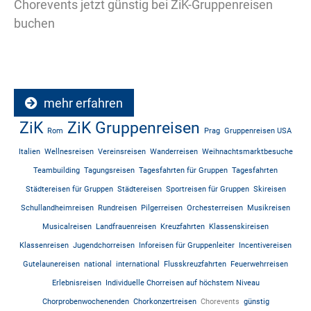
Chorevents jetzt günstig bei ZiK-Gruppenreisen
buchen
mehr erfahren
ZiK
ZiK Gruppenreisen
Rom
Prag
Gruppenreisen USA
Italien
Wellnesreisen
Vereinsreisen
Wanderreisen
Weihnachtsmarktbesuche
Teambuilding
Tagungsreisen
Tagesfahrten für Gruppen
Tagesfahrten
Städtereisen für Gruppen
Städtereisen
Sportreisen für Gruppen
Skireisen
Schullandheimreisen
Rundreisen
Pilgerreisen
Orchesterreisen
Musikreisen
Musicalreisen
Landfrauenreisen
Kreuzfahrten
Klassenskireisen
Klassenreisen
Jugendchorreisen
Inforeisen für Gruppenleiter
Incentivereisen
Gutelaunereisen
national
international
Flusskreuzfahrten
Feuerwehrreisen
Erlebnisreisen
Individuelle Chorreisen auf höchstem Niveau
Chorprobenwochenenden
Chorkonzertreisen
Chorevents
günstig