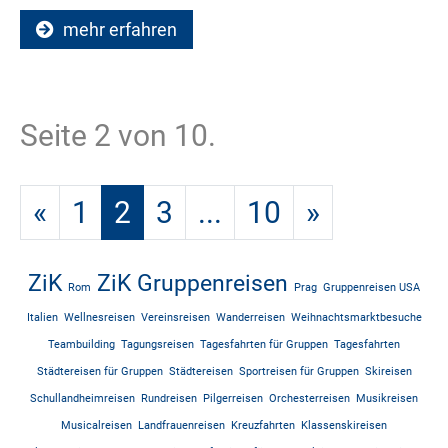
mehr erfahren
Seite 2 von 10.
«
1
2
3
...
10
»
ZiK
ZiK Gruppenreisen
Rom
Prag
Gruppenreisen USA
Italien
Wellnesreisen
Vereinsreisen
Wanderreisen
Weihnachtsmarktbesuche
Teambuilding
Tagungsreisen
Tagesfahrten für Gruppen
Tagesfahrten
Städtereisen für Gruppen
Städtereisen
Sportreisen für Gruppen
Skireisen
Schullandheimreisen
Rundreisen
Pilgerreisen
Orchesterreisen
Musikreisen
Musicalreisen
Landfrauenreisen
Kreuzfahrten
Klassenskireisen