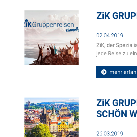
ZiK
GRUPP
02.04.2019
ZiK, der Spezial
jede Reise zu e
mehr erfah
ZiK
GRUPP
SCHÖN WA
26.03.2019