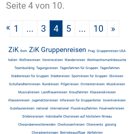
Seite 4 von 10.
«
1
...
3
4
5
...
10
»
ZiK
ZiK Gruppenreisen
Rom
Prag
Gruppenreisen USA
Italien
Wellnesreisen
Vereinsreisen
Wanderreisen
Weihnachtsmarktbesuche
Teambuilding
Tagungsreisen
Tagesfahrten für Gruppen
Tagesfahrten
Städtereisen für Gruppen
Städtereisen
Sportreisen für Gruppen
Skireisen
Schullandheimreisen
Rundreisen
Pilgerreisen
Orchesterreisen
Musikreisen
Musicalreisen
Landfrauenreisen
Kreuzfahrten
Klassenskireisen
Klassenreisen
Jugendchorreisen
Inforeisen für Gruppenleiter
Incentivereisen
Gutelaunereisen
national
international
Flusskreuzfahrten
Feuerwehrreisen
Erlebnisreisen
Individuelle Chorreisen auf höchstem Niveau
Chorprobenwochenenden
Chorkonzertreisen
Chorevents
günstig
Choradventsingen
Betriebsausflüge
Abifahrten