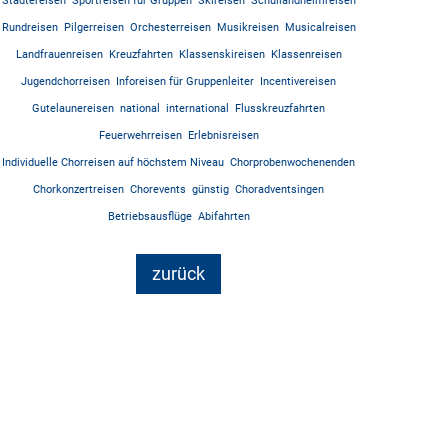
Städtereisen
Sportreisen für Gruppen
Skireisen
Schullandheimreisen
Rundreisen
Pilgerreisen
Orchesterreisen
Musikreisen
Musicalreisen
Landfrauenreisen
Kreuzfahrten
Klassenskireisen
Klassenreisen
Jugendchorreisen
Inforeisen für Gruppenleiter
Incentivereisen
Gutelaunereisen
national
international
Flusskreuzfahrten
Feuerwehrreisen
Erlebnisreisen
Individuelle Chorreisen auf höchstem Niveau
Chorprobenwochenenden
Chorkonzertreisen
Chorevents
günstig
Choradventsingen
Betriebsausflüge
Abifahrten
zurück