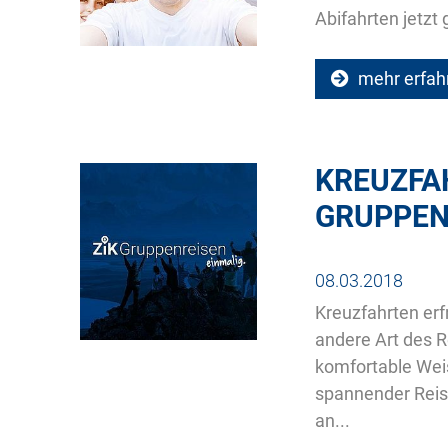
Abifahrten jetzt
mehr erfah
KREUZFA
GRUPPEN
08.03.2018
Kreuzfahrten erf
andere Art des R
komfortable Weis
spannender Reise
an...