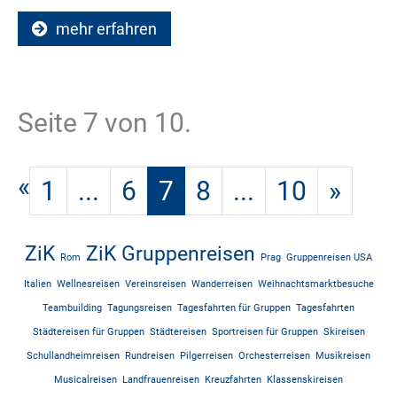
mehr erfahren
Seite 7 von 10.
«
1
...
6
7
8
...
10
»
ZiK
ZiK Gruppenreisen
Rom
Prag
Gruppenreisen USA
Italien
Wellnesreisen
Vereinsreisen
Wanderreisen
Weihnachtsmarktbesuche
Teambuilding
Tagungsreisen
Tagesfahrten für Gruppen
Tagesfahrten
Städtereisen für Gruppen
Städtereisen
Sportreisen für Gruppen
Skireisen
Schullandheimreisen
Rundreisen
Pilgerreisen
Orchesterreisen
Musikreisen
Musicalreisen
Landfrauenreisen
Kreuzfahrten
Klassenskireisen