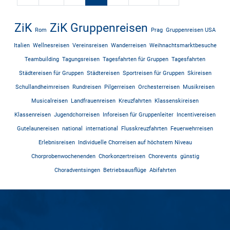
ZiK
ZiK Gruppenreisen
Rom
Prag
Gruppenreisen USA
Italien
Wellnesreisen
Vereinsreisen
Wanderreisen
Weihnachtsmarktbesuche
Teambuilding
Tagungsreisen
Tagesfahrten für Gruppen
Tagesfahrten
Städtereisen für Gruppen
Städtereisen
Sportreisen für Gruppen
Skireisen
Schullandheimreisen
Rundreisen
Pilgerreisen
Orchesterreisen
Musikreisen
Musicalreisen
Landfrauenreisen
Kreuzfahrten
Klassenskireisen
Klassenreisen
Jugendchorreisen
Inforeisen für Gruppenleiter
Incentivereisen
Gutelaunereisen
national
international
Flusskreuzfahrten
Feuerwehrreisen
Erlebnisreisen
Individuelle Chorreisen auf höchstem Niveau
Chorprobenwochenenden
Chorkonzertreisen
Chorevents
günstig
Choradventsingen
Betriebsausflüge
Abifahrten