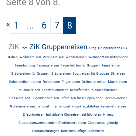
Seite 8 von 8.
«
1
...
6
7
8
ZiK
ZiK Gruppenreisen
Rom
Prag
Gruppenreisen USA
Italien
Wellnesreisen
Vereinsreisen
Wanderreisen
Weihnachtsmarktbesuche
Teambuilding
Tagungsreisen
Tagesfahrten für Gruppen
Tagesfahrten
Städtereisen für Gruppen
Städtereisen
Sportreisen für Gruppen
Skireisen
Schullandheimreisen
Rundreisen
Pilgerreisen
Orchesterreisen
Musikreisen
Musicalreisen
Landfrauenreisen
Kreuzfahrten
Klassenskireisen
Klassenreisen
Jugendchorreisen
Inforeisen für Gruppenleiter
Incentivereisen
Gutelaunereisen
national
international
Flusskreuzfahrten
Feuerwehrreisen
Erlebnisreisen
Individuelle Chorreisen auf höchstem Niveau
Chorprobenwochenenden
Chorkonzertreisen
Chorevents
günstig
Choradventsingen
Betriebsausflüge
Abifahrten