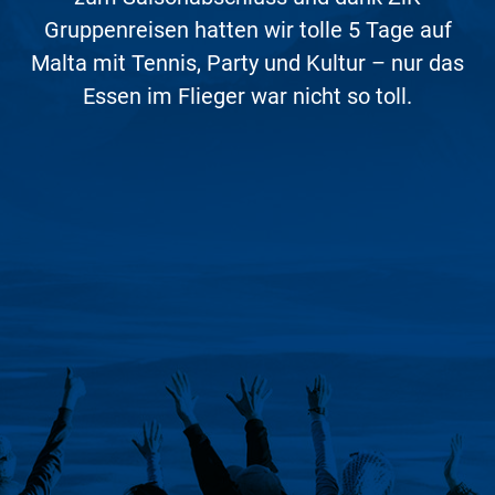
organisierter. Mit großer Sicherheit hatte ZiK
dem 1. Vorsitzenden und mir als Chorleiter
der Reiseleiter, kompetent, hilfsbereit und
Gruppenreisen hatten wir tolle 5 Tage auf
all unsere Bedürfnisse abgestimmt.
sehr flexibel auch bei einigen unangenehmen
wurden unsere Wünsche minutiös analysiert
Malta mit Tennis, Party und Kultur – nur das
Gruppenreisen genau diejenigen Events für
Absolutes Highlight war der »german
Überraschungen, die man in einer Metropole
und notiert. Zwei Wochen später hatten wir
uns herausgesucht, die in jeder Situation
Essen im Flieger war nicht so toll.
christmas market« in Vancouver.
ausnahmslos passend waren. Wir haben viel
erleben kann. 5 Sterne sind hier noch zu
das komplette Programm mit
gelernt, gelacht, gesungen und uns gefreut!
Gesangsstunden, Auftritten und
wenig.
Zu keinem Zeitpunkt waren andere Adjektive
Besichtigungen auf dem Tisch und dann
zu hören, als die positiven, meist sogar noch
wurden auch noch alle Änderungswünsche
in der Superlative! Keine Reise war bisher so
umgesetzt. Selbst als wir zwei Tage vor
Abfahrt noch Änderungen bei den
reibungslos, in den einzelnen
Teilnehmern vornehmen mussten, war das
Programmpunkten so stimmig
ineinandergreifend hervorragend geplant wie
kein Problem! Die Reise an sich war bis auf
eine Erkältung absolut klasse – weiter so
diese. Es gab keinen einzigen Punkt zu
beanstanden: 49 Reisende waren 4 Tage lang
liebes ZiK-Team!
überaus zufrieden, wenn nicht sogar
glücklich. Mehr geht nicht!