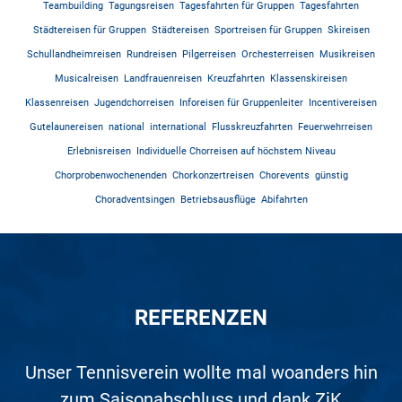
Teambuilding
Tagungsreisen
Tagesfahrten für Gruppen
Tagesfahrten
Städtereisen für Gruppen
Städtereisen
Sportreisen für Gruppen
Skireisen
Schullandheimreisen
Rundreisen
Pilgerreisen
Orchesterreisen
Musikreisen
Musicalreisen
Landfrauenreisen
Kreuzfahrten
Klassenskireisen
Klassenreisen
Jugendchorreisen
Inforeisen für Gruppenleiter
Incentivereisen
Gutelaunereisen
national
international
Flusskreuzfahrten
Feuerwehrreisen
Erlebnisreisen
Individuelle Chorreisen auf höchstem Niveau
Chorprobenwochenenden
Chorkonzertreisen
Chorevents
günstig
Choradventsingen
Betriebsausflüge
Abifahrten
REFERENZEN
Auf den Nenner gebracht, war dieser Ausflug
Unser Tennisverein wollte mal woanders hin
Toller Veranstalter, tolle Reise mit gutem
Super Beratung. Unsere USA/Kanada-
Was soll ich sagen? Es geht kaum
Wir waren zum 2. Mal in Rom. Die
perfekter! Bei zwei Beratungsgesprächen mit
Studienreise wurde perfekt geplant und auf
Organisation war perfekt. Unvergesslich ist
zum Saisonabschluss und dank ZiK
ein außergewöhnlich hervorragend
Service. Gerne wieder.