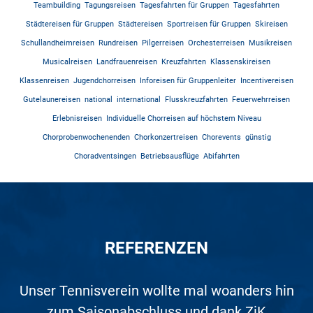
Teambuilding
Tagungsreisen
Tagesfahrten für Gruppen
Tagesfahrten
Städtereisen für Gruppen
Städtereisen
Sportreisen für Gruppen
Skireisen
Schullandheimreisen
Rundreisen
Pilgerreisen
Orchesterreisen
Musikreisen
Musicalreisen
Landfrauenreisen
Kreuzfahrten
Klassenskireisen
Klassenreisen
Jugendchorreisen
Inforeisen für Gruppenleiter
Incentivereisen
Gutelaunereisen
national
international
Flusskreuzfahrten
Feuerwehrreisen
Erlebnisreisen
Individuelle Chorreisen auf höchstem Niveau
Chorprobenwochenenden
Chorkonzertreisen
Chorevents
günstig
Choradventsingen
Betriebsausflüge
Abifahrten
REFERENZEN
Auf den Nenner gebracht, war dieser Ausflug
Unser Tennisverein wollte mal woanders hin
Toller Veranstalter, tolle Reise mit gutem
Super Beratung. Unsere USA/Kanada-
Was soll ich sagen? Es geht kaum
Wir waren zum 2. Mal in Rom. Die
perfekter! Bei zwei Beratungsgesprächen mit
Studienreise wurde perfekt geplant und auf
Organisation war perfekt. Unvergesslich ist
zum Saisonabschluss und dank ZiK
ein außergewöhnlich hervorragend
Service. Gerne wieder.