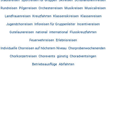
Städtereisen
Sportreisen für Gruppen
Skireisen
Schullandheimreisen
Rundreisen
Pilgerreisen
Orchesterreisen
Musikreisen
Musicalreisen
Landfrauenreisen
Kreuzfahrten
Klassenskireisen
Klassenreisen
Jugendchorreisen
Inforeisen für Gruppenleiter
Incentivereisen
Gutelaunereisen
national
international
Flusskreuzfahrten
Feuerwehrreisen
Erlebnisreisen
Individuelle Chorreisen auf höchstem Niveau
Chorprobenwochenenden
Chorkonzertreisen
Chorevents
günstig
Choradventsingen
Betriebsausflüge
Abifahrten