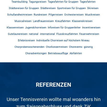
Teambuilding
Tagungsreisen
Tagesfahrten für Gruppen
Tagesfahrten
Städtereisen für Gruppen
Städtereisen
Sportreisen für Gruppen
Skireisen
Schullandheimreisen
Rundreisen
Pilgerreisen
Orchesterreisen
Musikreisen
Musicalreisen
Landfrauenreisen
Kreuzfahrten
Klassenskireisen
Klassenreisen
Jugendchorreisen
Inforeisen für Gruppenleiter
Incentivereisen
Gutelaunereisen
national
international
Flusskreuzfahrten
Feuerwehrreisen
Erlebnisreisen
Individuelle Chorreisen auf höchstem Niveau
Chorprobenwochenenden
Chorkonzertreisen
Chorevents
günstig
Choradventsingen
Betriebsausflüge
Abifahrten
REFERENZEN
Auf den Nenner gebracht, war dieser Ausflug
Unser Tennisverein wollte mal woanders hin
Toller Veranstalter, tolle Reise mit gutem
Super Beratung. Unsere USA/Kanada-
Was soll ich sagen? Es geht kaum
Wir waren zum 2. Mal in Rom. Die
perfekter! Bei zwei Beratungsgesprächen mit
Studienreise wurde perfekt geplant und auf
Organisation war perfekt. Unvergesslich ist
zum Saisonabschluss und dank ZiK
ein außergewöhnlich hervorragend
Service. Gerne wieder.